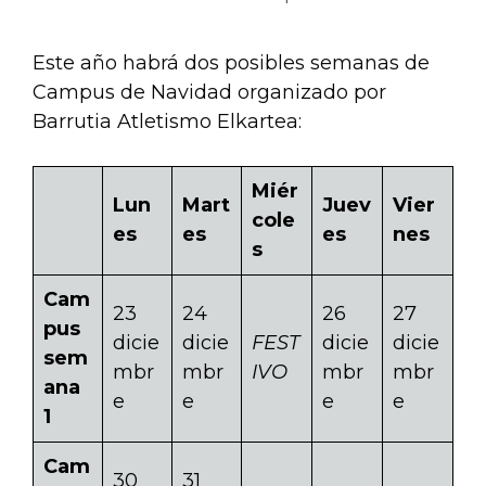
Este año habrá dos posibles semanas de
Campus de Navidad organizado por
Barrutia Atletismo Elkartea:
Miér
Lun
Mart
Juev
Vier
cole
es
es
es
nes
s
Cam
23
24
26
27
pus
dicie
dicie
FEST
dicie
dicie
sem
mbr
mbr
IVO
mbr
mbr
ana
e
e
e
e
1
Cam
30
31