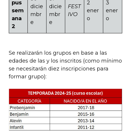
pus
2
3
dicie
dicie
FEST
sem
ener
ener
mbr
mbr
IVO
ana
o
o
e
e
2
Se realizarán los grupos en base a las
edades de las y los inscritos (como mínimo
se necesitarán diez inscripciones para
formar grupo):