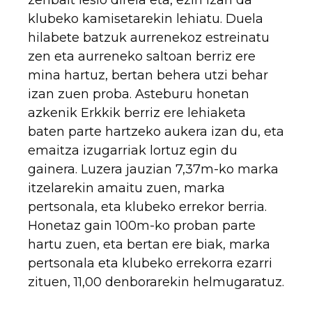
zenbait lesio direla eta, ezin izan da
klubeko kamisetarekin lehiatu. Duela
hilabete batzuk aurrenekoz estreinatu
zen eta aurreneko saltoan berriz ere
mina hartuz, bertan behera utzi behar
izan zuen proba. Asteburu honetan
azkenik Erkkik berriz ere lehiaketa
baten parte hartzeko aukera izan du, eta
emaitza izugarriak lortuz egin du
gainera. Luzera jauzian 7,37m-ko marka
itzelarekin amaitu zuen, marka
pertsonala, eta klubeko errekor berria.
Honetaz gain 100m-ko proban parte
hartu zuen, eta bertan ere biak, marka
pertsonala eta klubeko errekorra ezarri
zituen, 11,00 denborarekin helmugaratuz.