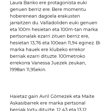
Laura Banko ere protagonista euki
genuen berriz ere. Bere momentu
hoberenean dagoela erakusten
jarraitzen du. Valladoliden euki genuen
eta 100m hesietan eta 100m-tan marka
pertsonalak ezarri zituen berriz ere,
hesietan 13,76 eta 100ean 11,94 eginez. Bi
marka hauek ere klubeko errekor
berriak ezarri dituzte. 100metroko
errekorra Vanessa Juezek zeukan,
1998an 11,95ekin.
Haietaz gain Avril Gómezek eta Maite
Askasibarrek ere marka pertsonal
berriak lortu dituzte, 12,43 eta 13,12