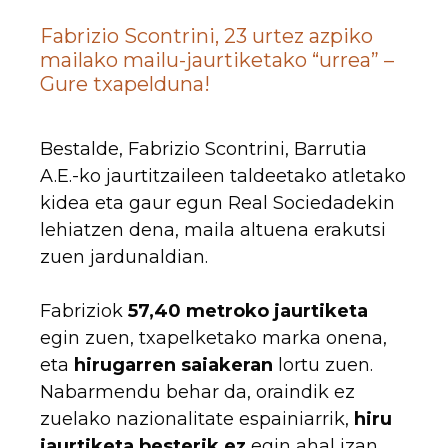
Fabrizio Scontrini, 23 urtez azpiko
mailako mailu-jaurtiketako “urrea” –
Gure txapelduna!
Bestalde, Fabrizio Scontrini, Barrutia
A.E.-ko jaurtitzaileen taldeetako atletako
kidea eta gaur egun Real Sociedadekin
lehiatzen dena, maila altuena erakutsi
zuen jardunaldian.
Fabriziok
57,40 metroko jaurtiketa
egin zuen, txapelketako marka onena,
eta
hirugarren saiakeran
lortu zuen.
Nabarmendu behar da, oraindik ez
zuelako nazionalitate espainiarrik,
hiru
jaurtiketa besterik ez
egin ahal izan