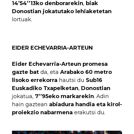
14’54’’13ko denborarekin
,
biak
Donostian jokatutako lehiaketetan
lortuak.
EIDER ECHEVARRIA-ARTEUN
Eider Echevarria-Arteun
promesa
gazte bat
da, eta
Arabako 60 metro
lisoko errekorra
hautsi du
Sub16
Euskadiko Txapelketan
,
Donostian
jokatua,
7’’95eko markarekin
. Adin
hain gaztean
abiadura handia eta kirol-
proiekzio nabarmena
erakutsi du.