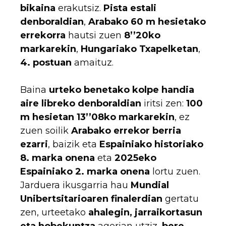
bikaina
erakutsiz.
Pista estali
denboraldian
,
Arabako 60 m hesietako
errekorra
hautsi zuen
8’’20ko
markarekin
,
Hungariako Txapelketan
,
4. postuan
amaituz.
Baina
urteko benetako kolpe handia
aire libreko denboraldian
iritsi zen:
100
m hesietan 13’’08ko markarekin
, ez
zuen soilik
Arabako errekor berria
ezarri
, baizik eta
Espainiako historiako
8. marka onena
eta
2025eko
Espainiako 2. marka onena
lortu zuen.
Jarduera ikusgarria hau
Mundial
Unibertsitarioaren finalerdian
gertatu
zen, urteetako
ahalegin, jarraikortasun