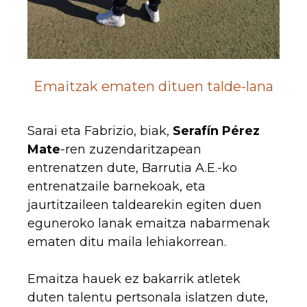
Emaitzak ematen dituen talde-lana
Sarai eta Fabrizio, biak,
Serafín Pérez
Mate
-ren zuzendaritzapean
entrenatzen dute, Barrutia A.E.-ko
entrenatzaile barnekoak, eta
jaurtitzaileen taldearekin egiten duen
eguneroko lanak emaitza nabarmenak
ematen ditu maila lehiakorrean.
Emaitza hauek ez bakarrik atletek
duten talentu pertsonala islatzen dute,