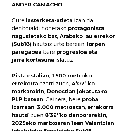
ANDER CAMACHO
Gure
lasterketa-atleta
izan da
denboraldi honetako
protagonista
nagusietako bat
,
Arabako lau errekor
(Sub18)
hautsiz urte berean,
lorpen
paregabea
bere
progresioa eta
jarraikortasuna
islatuz.
Pista estalian
,
1.500 metroko
errekorra
ezarri zuen,
4’02’’ko
markarekin
,
Donostian jokatutako
PLP batean
. Gainera, bere
proba
izarrean
,
3.000 metroetan
,
errekorra
hautsi
zuen
8’39’’ko denborarekin
,
2025eko martxoaren 1ean Valentzian
jokatutako Espainiako Sub18