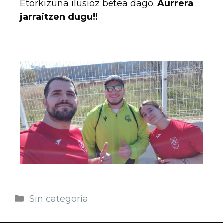
Etorkizuna ilusioz betea dago.
Aurrera
jarraitzen dugu!!
Sin categoría