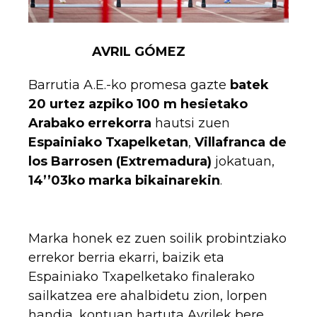
AVRIL GÓMEZ
Barrutia A.E.-ko promesa gazte
batek
20 urtez azpiko 100 m hesietako
Arabako errekorra
hautsi zuen
Espainiako Txapelketan
,
Villafranca de
los Barrosen (Extremadura)
jokatuan,
14’’03ko marka bikainarekin
.
Marka honek ez zuen soilik probintziako
errekor berria ekarri, baizik eta
Espainiako Txapelketako finalerako
sailkatzea ere ahalbidetu zion, lorpen
handia, kontuan hartuta Avrilek bere