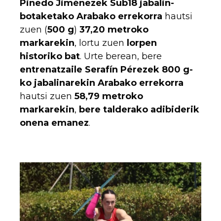
Pinedo Jiménezek
Sub18 jabalin-
botaketako Arabako errekorra
hautsi
zuen (
500 g
)
37,20 metroko
markarekin
, lortu zuen
lorpen
historiko bat
. Urte berean, bere
entrenatzaile Serafín Pérezek
800 g-
ko jabalinarekin Arabako errekorra
hautsi zuen
58,79 metroko
markarekin
,
bere talderako adibiderik
onena emanez
.