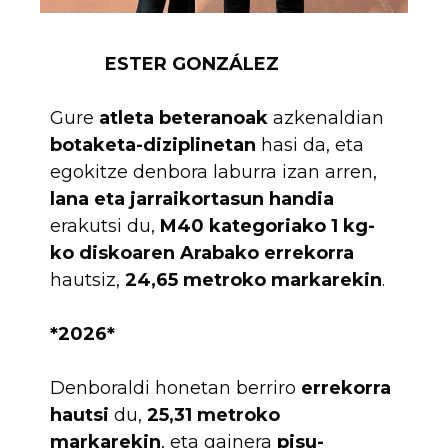
ESTER GONZÁLEZ
Gure
atleta beteranoak
azkenaldian
botaketa-diziplinetan
hasi da, eta
egokitze denbora laburra izan arren,
lana eta jarraikortasun handia
erakutsi du,
M40 kategoriako 1 kg-
ko diskoaren Arabako errekorra
hautsiz,
24,65 metroko markarekin
.
*2026*
Denboraldi honetan berriro
errekorra
hautsi
du,
25,31 metroko
markarekin
, eta gainera
pisu-