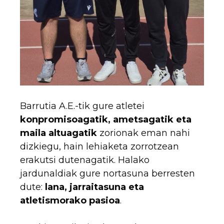
Barrutia A.E.-tik gure atletei
konpromisoagatik, ametsagatik eta
maila altuagatik
zorionak eman nahi
dizkiegu, hain lehiaketa zorrotzean
erakutsi dutenagatik. Halako
jardunaldiak gure nortasuna berresten
dute:
lana, jarraitasuna eta
atletismorako pasioa
.