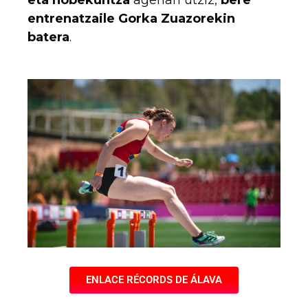
eta hobekuntza
agerian utziz,
bere
entrenatzaile Gorka Zuazorekin
batera
.
ENLACE RÉCORDS DE ÁLAVA