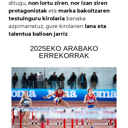
ditugu,
non lortu ziren
,
nor izan ziren
protagonistak
eta
marka bakoitzaren
testuinguru kirolaria
banaka
azpimarratuz, gure kirolarien
lana eta
talentua balioan jarriz
.
2025EKO ARABAKO
ERREKORRAK