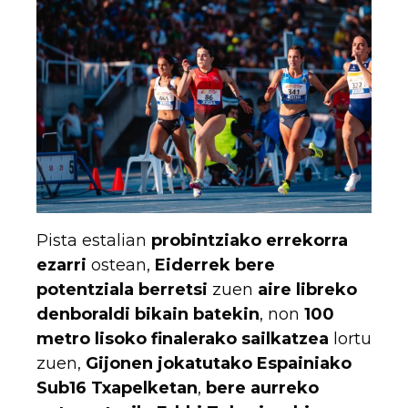
Pista estalian
probintziako errekorra
ezarri
ostean,
Eiderrek bere
potentziala berretsi
zuen
aire libreko
denboraldi bikain batekin
, non
100
metro lisoko finalerako sailkatzea
lortu
zuen,
Gijonen jokatutako Espainiako
Sub16 Txapelketan
,
bere aurreko