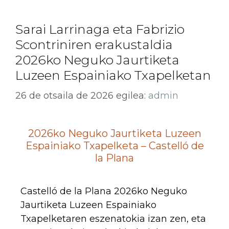
Sarai Larrinaga eta Fabrizio
Scontriniren erakustaldia
2026ko Neguko Jaurtiketa
Luzeen Espainiako Txapelketan
26 de otsaila de 2026
egilea:
admin
2026ko Neguko Jaurtiketa Luzeen
Espainiako Txapelketa – Castelló de
la Plana
Castelló de la Plana 2026ko Neguko
Jaurtiketa Luzeen Espainiako
Txapelketaren eszenatokia izan zen, eta