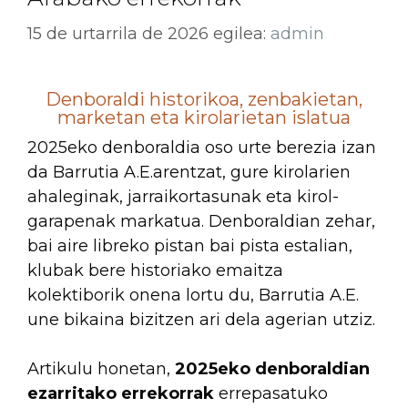
15 de urtarrila de 2026
egilea:
admin
Denboraldi historikoa, zenbakietan,
marketan eta kirolarietan islatua
2025eko denboraldia oso urte berezia izan
da Barrutia A.E.arentzat, gure kirolarien
ahaleginak, jarraikortasunak eta kirol-
garapenak markatua. Denboraldian zehar,
bai aire libreko pistan bai pista estalian,
klubak bere historiako emaitza
kolektiborik onena lortu du, Barrutia A.E.
une bikaina bizitzen ari dela agerian utziz.
Artikulu honetan,
2025eko denboraldian
ezarritako errekorrak
errepasatuko