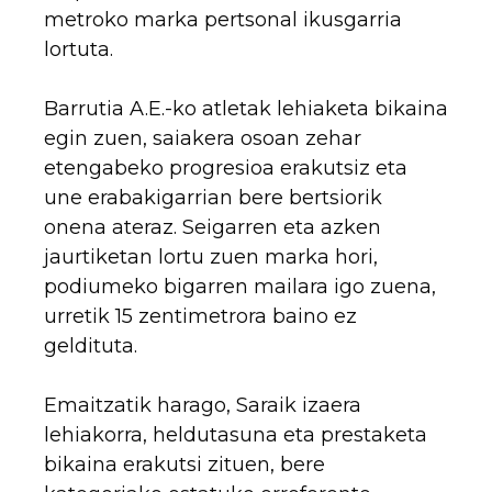
metroko marka pertsonal ikusgarria
lortuta.
Barrutia A.E.-ko atletak lehiaketa bikaina
egin zuen, saiakera osoan zehar
etengabeko progresioa erakutsiz eta
une erabakigarrian bere bertsiorik
onena ateraz. Seigarren eta azken
jaurtiketan lortu zuen marka hori,
podiumeko bigarren mailara igo zuena,
urretik 15 zentimetrora baino ez
geldituta.
Emaitzatik harago, Saraik izaera
lehiakorra, heldutasuna eta prestaketa
bikaina erakutsi zituen, bere