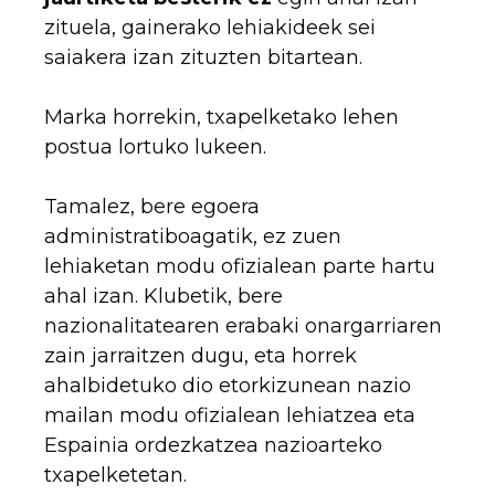
zituela, gainerako lehiakideek sei
saiakera izan zituzten bitartean.
Marka horrekin, txapelketako lehen
postua lortuko lukeen.
Tamalez, bere egoera
administratiboagatik, ez zuen
lehiaketan modu ofizialean parte hartu
ahal izan. Klubetik, bere
nazionalitatearen erabaki onargarriaren
zain jarraitzen dugu, eta horrek
ahalbidetuko dio etorkizunean nazio
mailan modu ofizialean lehiatzea eta
Espainia ordezkatzea nazioarteko
txapelketetan.