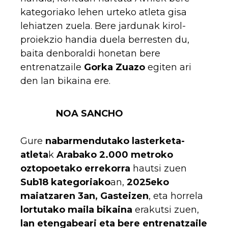
kategoriako lehen urteko atleta gisa
lehiatzen zuela. Bere jardunak kirol-
proiekzio handia duela berresten du,
baita denboraldi honetan bere
entrenatzaile
Gorka Zuazo
egiten ari
den lan bikaina ere.
NOA SANCHO
Gure
nabarmendutako lasterketa-
atleta
k
Arabako 2.000 metroko
oztopoetako errekorra
hautsi zuen
Sub18 kategoriako
an,
2025eko
maiatzaren 3an, Gasteizen
, eta horrela
lortutako maila bikaina
erakutsi zuen,
lan etengabeari eta bere entrenatzaile