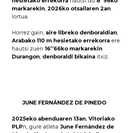
hesietako errekorra
hautsi du
8’’96ko
markarekin
,
2026ko otsailaren 2an
lortua.
Horrez gain,
aire libreko denboraldian
,
Arabako 110 m hesietako errekorra
ere
hautsi zuen
16’’66ko markarekin
Durangon
,
denboraldi bikaina
itxiz.
JUNE FERNÁNDEZ DE PINEDO
2025eko abenduaren 13an
,
Vitoriako
PLP
n, gure atleta
June Fernández de