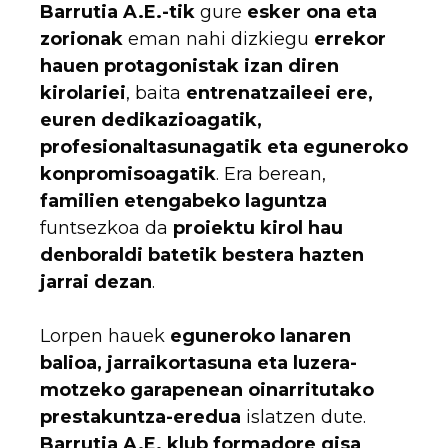
Barrutia A.E.-tik
gure
esker ona eta
zorionak
eman nahi dizkiegu
errekor
hauen protagonistak izan diren
kirolariei
, baita
entrenatzaileei ere,
euren dedikazioagatik,
profesionaltasunagatik eta eguneroko
konpromisoagatik
. Era berean,
familien etengabeko laguntza
funtsezkoa da
proiektu kirol hau
denboraldi batetik bestera hazten
jarrai dezan
.
Lorpen hauek
eguneroko lanaren
balioa, jarraikortasuna eta luzera-
motzeko garapenean oinarritutako
prestakuntza-eredua
islatzen dute.
Barrutia A.E. klub formadore gisa