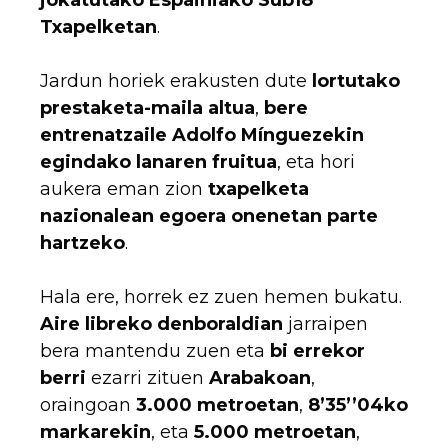
Txapelketan
.
Jardun horiek erakusten dute
lortutako
prestaketa-maila altua
,
bere
entrenatzaile Adolfo Mínguezekin
egindako lanaren fruitua
, eta hori
aukera eman zion
txapelketa
nazionalean egoera onenetan parte
hartzeko
.
Hala ere, horrek ez zuen hemen bukatu.
Aire libreko denboraldian
jarraipen
bera mantendu zuen eta
bi errekor
berri
ezarri zituen
Arabakoan
,
oraingoan
3.000 metroetan
,
8’35’’04ko
markarekin
, eta
5.000 metroetan
,