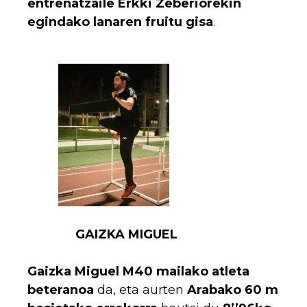
entrenatzaile Erkki Zeberiorekin
egindako lanaren fruitu gisa
.
GAIZKA MIGUEL
Gaizka Miguel
M40 mailako atleta
beteranoa
da, eta aurten
Arabako 60 m