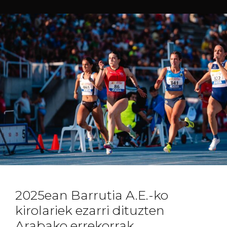
2025ean Barrutia A.E.-ko
kirolariek ezarri dituzten
Arabako errekorrak