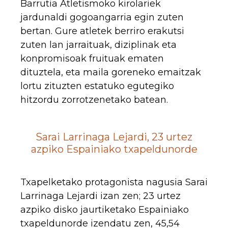
Barrutia Atletismoko kirolariek
jardunaldi gogoangarria egin zuten
bertan. Gure atletek berriro erakutsi
zuten lan jarraituak, diziplinak eta
konpromisoak fruituak ematen
dituztela, eta maila goreneko emaitzak
lortu zituzten estatuko egutegiko
hitzordu zorrotzenetako batean.
Sarai Larrinaga Lejardi, 23 urtez
azpiko Espainiako txapeldunorde
Txapelketako protagonista nagusia Sarai
Larrinaga Lejardi izan zen; 23 urtez
azpiko disko jaurtiketako Espainiako
txapeldunorde izendatu zen, 45,54