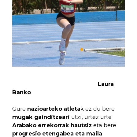
Laura
Banko
Gure
nazioarteko atleta
k ez du bere
mugak gainditzeari
utzi, urtez urte
Arabako errekorrak hautsiz
eta bere
progresio etengabea eta maila