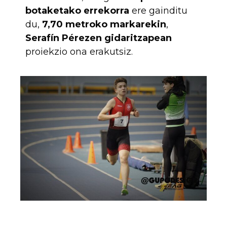
botaketako errekorra
ere gainditu
du,
7,70 metroko markarekin
,
Serafín Pérezen gidaritzapean
proiekzio ona erakutsiz.