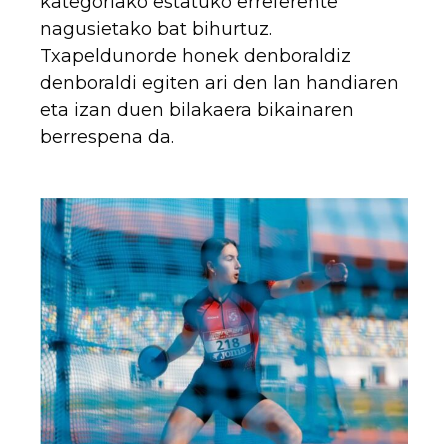
kategoriako estatuko erreferente
nagusietako bat bihurtuz.
Txapeldunorde honek denboraldiz
denboraldi egiten ari den lan handiaren
eta izan duen bilakaera bikainaren
berrespena da.