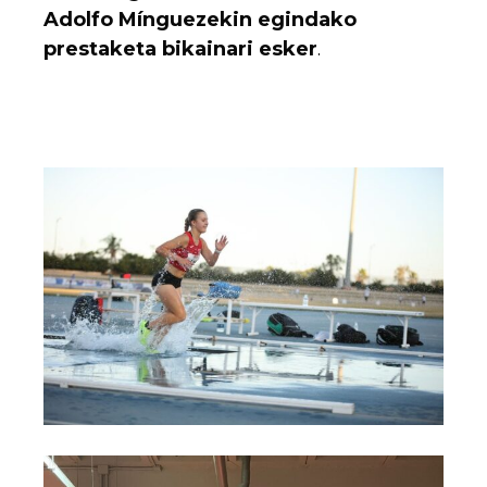
Adolfo Mínguezekin egindako
prestaketa bikainari esker
.