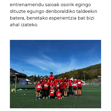
entrenamendu saioak osorik egingo
dituzte egungo denboraldiko taldeekin
batera, benetako esperientzia bat bizi
ahal izateko.