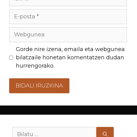
Gorde nire izena, emaila eta webgunea
bilatzaile honetan komentatzen dudan
hurrengorako.