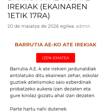
IREKIAK (EKAINAREN
1ETIK 17RA)
20 de maiatza de 2026
egilea:
admin
BARRUTIA AE-KO ATE IREKIAK
IZEN-EMATEA
Barrutia A.E.-k ate irekien jardunaldiak
antolatuko ditu ekainean zehar, eskolar
guztiek atletismoko saio ezberdinak
probatzeko aukera izan dezaten eta
gure kirolaz gozatu ahal izan dezaten.
Parte hartu nahi dutenek