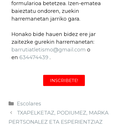
formularioa betetzea. Izen-ematea
baieztatu ondoren, zuekin
harremanetan jarriko gara.
Honako bide hauen bidez ere jar
zaitezke gurekin harremanetan:
barrutiatletismo@gmail.com
o
en
634474439
.
INSCRIBETE!
Escolares
TXAPELKETAZ, PODIUMEZ, MARKA
PERTSONALEZ ETA ESPERIENTZIAZ